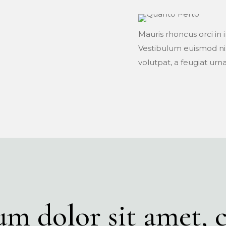
Mauris rhoncus orci in 
Vestibulum euismod nisl
volutpat, a feugiat ur
m dolor sit amet, 