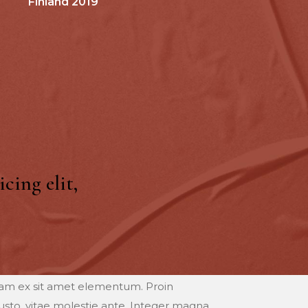
Finland 2019
cing elit,
iquam ex sit amet elementum. Proin
justo, vitae molestie ante. Integer magna