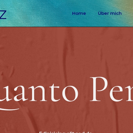
Home
Über mich
anto Pe