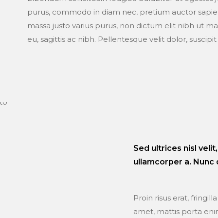
purus, commodo in diam nec, pretium auctor sapien. I
massa justo varius purus, non dictum elit nibh ut m
eu, sagittis ac nibh. Pellentesque velit dolor, suscipit 
Sed ultrices nisl veli
ullamcorper a. Nunc 
Proin risus erat, fringill
amet, mattis porta eni