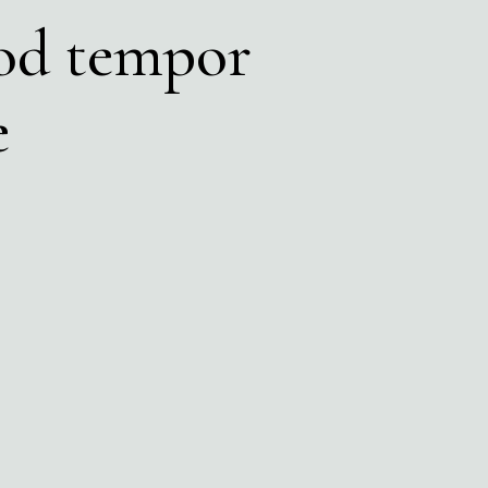
mod tempor
e