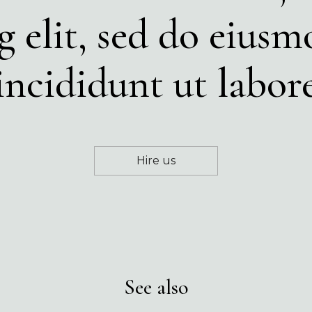
ng elit, sed do eius
incididunt ut labor
Hire us
See also