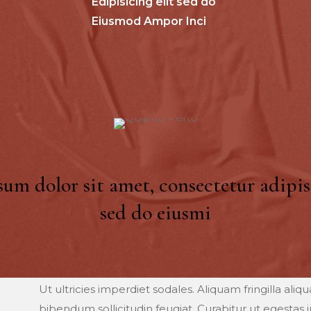
Edipisicing elit sed do
Eiusmod Ampor Inci
um dolor sit amet, consectetur adipisi
sed do eiusmi
Ut ultricies imperdiet sodales. Aliquam fringilla al
bibendum sollicitudin feugiat. Curabitur ut egestas 