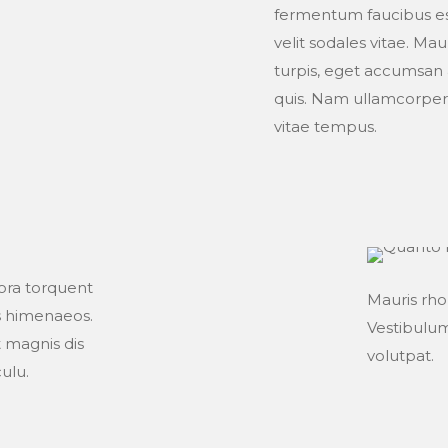
fermentum faucibus es
velit sodales vitae. Maur
turpis, eget accumsan
quis. Nam ullamcorpe
vitae tempus.
tora torquent
Mauris rho
s himenaeos.
Vestibulum 
 magnis dis
volutpat.
ulu.