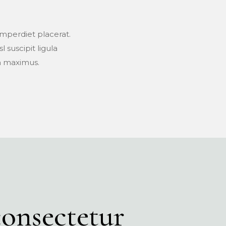
imperdiet placerat.
 suscipit ligula
na maximus.
consectetur