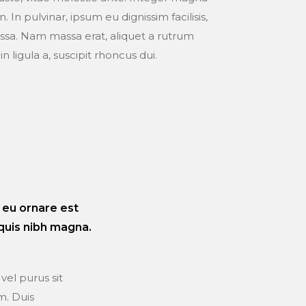
n pulvinar, ipsum eu dignissim facilisis,
assa. Nam massa erat, aliquet a rutrum
in ligula a, suscipit rhoncus dui.
t, eu ornare est
quis nibh magna.
a vel purus sit
m. Duis