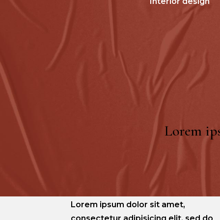
Interior design
Lorem ips
Lorem ipsum dolor sit amet,
consectetur adipisicing elit, sed do